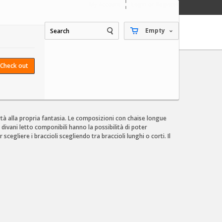
My Account
Login or Register
Empty
Check out
tà alla propria fantasia. Le composizioni con chaise longue
divani letto componibili hanno la possibilità di poter
egliere i braccioli scegliendo tra braccioli lunghi o corti. Il