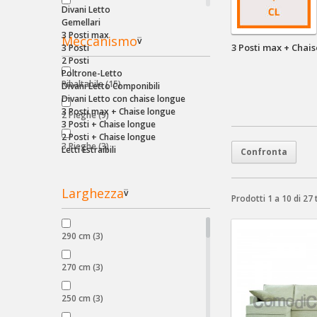
Divani Letto
3 Posti max + Chaise longue BOX
Gemellari
(7)
3 Posti max
Meccanismo
v
3 Posti max + Chai
3 Posti
3 Posti + Chaise longue BOX
(7)
2 Posti
Poltrone-Letto
Ribaltabile
(15)
Divani Letto Componibili
2 Posti + Chaise longue BOX
(7)
Divani Letto con chaise longue
3 Posti max + Chaise longue
2 Pieghe
(9)
3 Posti + Chaise longue
2 Posti + Chaise longue
3 Pieghe
(3)
Letti Estraibili
Larghezza
v
Prodotti 1 a 10 di 27 
290 cm
(3)
270 cm
(3)
250 cm
(3)