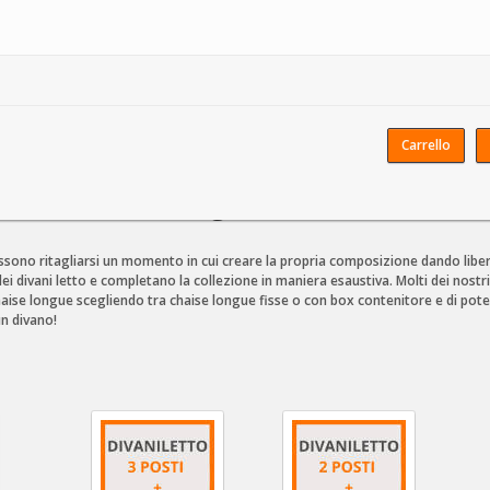
Carrello
to con chaise longue
to con chaise longue
ssono ritagliarsi un momento in cui creare la propria composizione dando liber
 divani letto e completano la collezione in maniera esaustiva. Molti dei nostri 
ise longue scegliendo tra chaise longue fisse o con box contenitore e di poter sc
un divano!