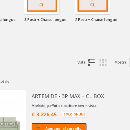
se longue
3 Posti + Chaise longue
2 Posti + Chaise longue
Vista
Mostra
totale
ARTEMIDE - 3P MAX + CL BOX
Morbido, paffuto e cuciture ben in vista.
€ 3.226,45
SOLO ONLINE
Aggiungi al carrello