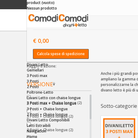
product
(vuoto)
Nessun prodotto
Shipping:
€ 0,00
€ 0,00
Home
Divani Let
Prezzo
v
Calcola spese di spedizione
Divani Let
Divani Letto
Raggio d'azione:
Gemellari
Anche i più grandi po
3 Posti max
ampliano la gamma dei
3 Posti
VERSIONE
v
personalizzarne la cha
2 Posti
divano letto è più di 
Poltrone-Letto
Divani Letto con chaise longue
3 Posti max + Chaise longue
(2)
3 Posti max + Chaise longue
Sotto-categorie
3 Posti + Chaise longue
2 Posti + Chaise longue
3 Posti + Chaise longue
(2)
Divani Letto Componibili
Letti Estraibili
2 Posti + Chaise longue
(2)
Navigation
Home