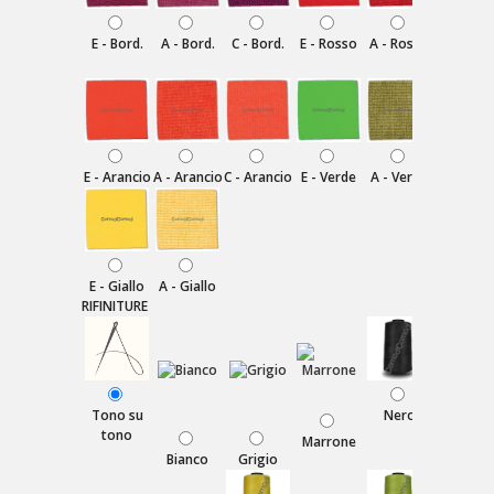
E - Bord.
A - Bord.
C - Bord.
E - Rosso
A - Rosso
C - Ross
E - Arancio
A - Arancio
C - Arancio
E - Verde
A - Verde
C - Verd
E - Giallo
A - Giallo
RIFINITURE
Tono su
Nero
Blu
tono
Marrone
Bianco
Grigio