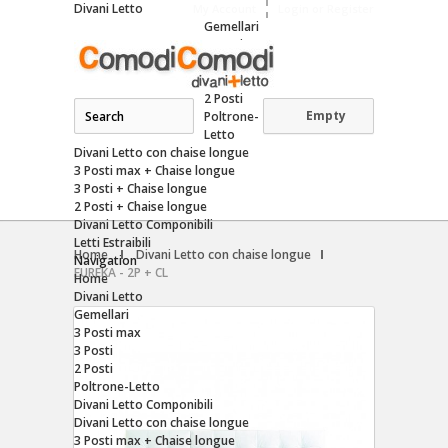
Divani Letto
My Account
Login or Register
Gemellari
3 Posti
max
3 Posti
2 Posti
Empty
Poltrone-
Letto
Divani Letto con chaise longue
3 Posti max + Chaise longue
3 Posti + Chaise longue
2 Posti + Chaise longue
Divani Letto Componibili
Letti Estraibili
Home
Divani Letto con chaise longue
Navigation
EUREKA - 2P + CL
Home
Divani Letto
Gemellari
3 Posti max
3 Posti
2 Posti
Poltrone-Letto
Divani Letto Componibili
Divani Letto con chaise longue
3 Posti max + Chaise longue