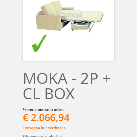
MOKA - 2P +
CL BOX
Promozione solo online
€ 2.066,94
Consegna in 2 settimane
Riferimento:
moka2pcl