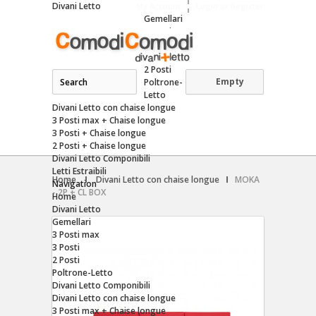
Divani Letto
My Account
Login or Register
Gemellari
3 Posti
max
3 Posti
2 Posti
Empty
Poltrone-
Letto
Divani Letto con chaise longue
3 Posti max + Chaise longue
3 Posti + Chaise longue
2 Posti + Chaise longue
Divani Letto Componibili
Letti Estraibili
Home
Divani Letto con chaise longue
MOKA
Navigation
- 2P + CL BOX
Home
Divani Letto
Gemellari
3 Posti max
3 Posti
2 Posti
Poltrone-Letto
Divani Letto Componibili
Divani Letto con chaise longue
3 Posti max + Chaise longue